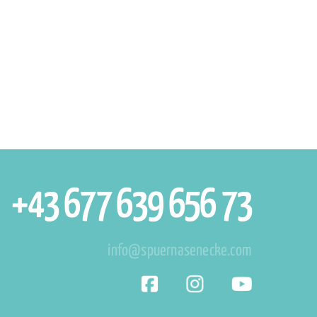
+43 677 639 656 73
info@spuernasenecke.com