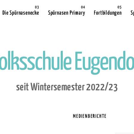
Die Spürnasenecke
Spürnasen Primary
Fortbildungen
S
o
l
k
s
s
c
h
u
l
e
E
u
g
e
n
d
s
e
i
t
W
i
n
t
e
r
s
e
m
e
s
t
e
r
2
0
2
2
/
2
3
MEDIENBERICHTE