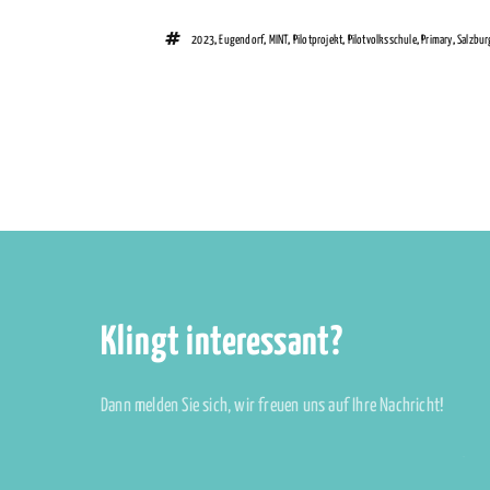
2023
,
Eugendorf
,
MINT
,
Pilotprojekt
,
Pilotvolksschule
,
Primary
,
Salzbur
Klingt interessant?
Dann melden Sie sich, wir freuen uns auf Ihre Nachricht!