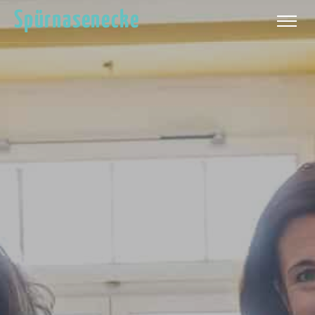
Spürnasenecke