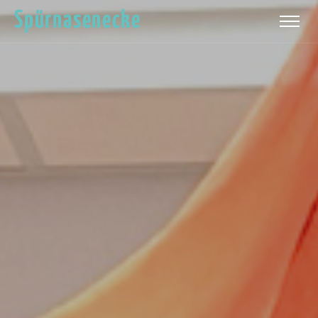
Spürnasenecke