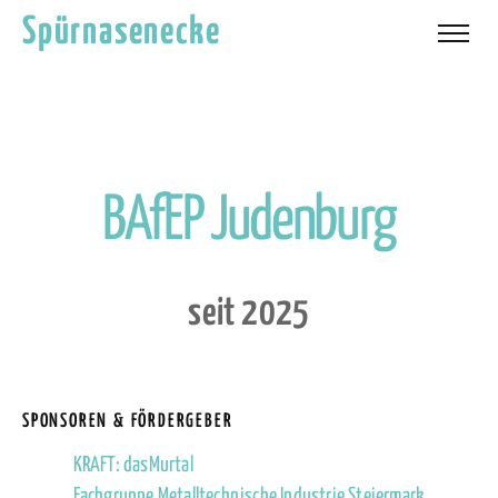
Spürnasenecke
B
A
f
E
P
J
u
d
e
n
b
u
r
g
s
e
i
t
2
0
2
5
SPONSOREN & FÖRDERGEBER
KRAFT: dasMurtal
Fachgruppe Metalltechnische Industrie Steiermark