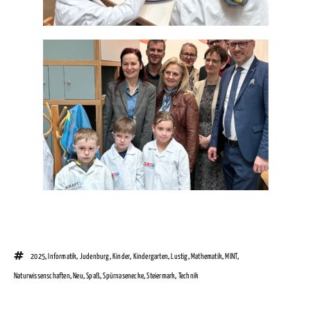
2025
,
Informatik
,
Judenburg
,
Kinder
,
Kindergarten
,
Lustig
,
Mathematik
,
MINT
,
Naturwissenschaften
,
Neu
,
Spaß
,
Spürnasenecke
,
Steiermark
,
Technik