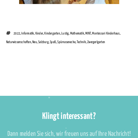
2022
,
Informatik
,
Kinder
,
Kindergarten
,
Lustig
,
Mathematik
,
MINT
,
Montessori Kinderhaus
,
Naturwissenschaften
,
Neu
,
Salzburg
,
Spaß
,
Spürnasenecke
,
Technik
,
Zwergerlgarten
Klingt interessant?
Dann melden Sie sich, wir freuen uns auf Ihre Nachricht!