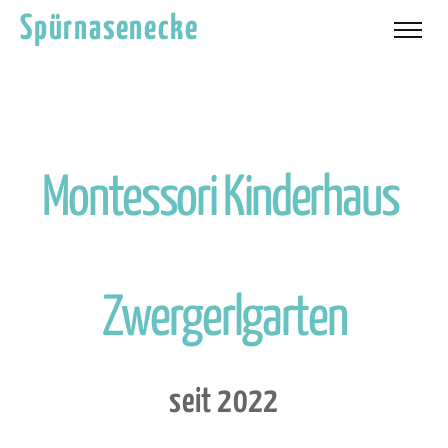
Spürnasenecke
M
o
n
t
e
s
s
o
r
i
K
i
n
d
e
r
h
a
u
s
Z
w
e
r
g
e
r
l
g
a
r
t
e
n
s
e
i
t
2
0
2
2