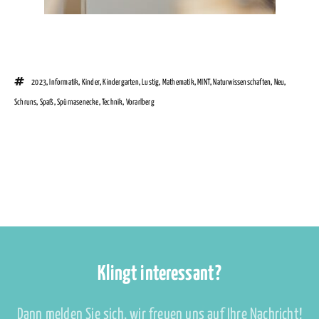
2023
,
Informatik
,
Kinder
,
Kindergarten
,
Lustig
,
Mathematik
,
MINT
,
Naturwissenschaften
,
Neu
,
Schruns
,
Spaß
,
Spürnasenecke
,
Technik
,
Vorarlberg
Klingt interessant?
Dann melden Sie sich, wir freuen uns auf Ihre Nachricht!