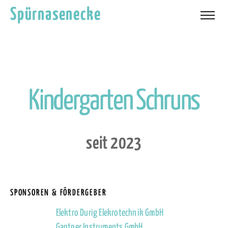
Spürnasenecke
K
i
n
d
e
r
g
a
r
t
e
n
S
c
h
r
u
n
s
s
e
i
t
2
0
2
3
SPONSOREN & FÖRDERGEBER
Elektro Durig Elekrotechnik GmbH
Gantner Instruments GmbH