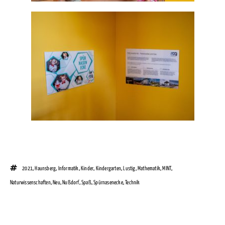
2021
,
Haunsberg
,
Informatik
,
Kinder
,
Kindergarten
,
Lustig
,
Mathematik
,
MINT
,
Naturwissenschaften
,
Neu
,
Nußdorf
,
Spaß
,
Spürnasenecke
,
Technik