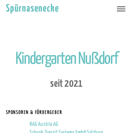
Spürnasenecke
K
i
n
d
e
r
g
a
r
t
e
n
N
u
ß
d
o
r
f
s
e
i
t
2
0
2
1
SPONSOREN & FÖRDERGEBER
RAG Austria AG
Schunk Transit Systems GmbH Salzburg