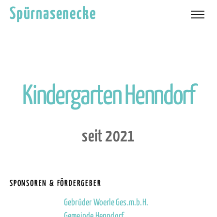
Spürnasenecke
K
i
n
d
e
r
g
a
r
t
e
n
H
e
n
n
d
o
r
f
s
e
i
t
2
0
2
1
SPONSOREN & FÖRDERGEBER
Gebrüder Woerle Ges.m.b.H.
Gemeinde Henndorf