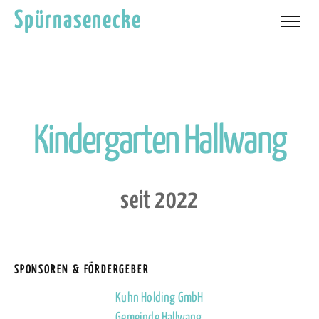
Spürnasenecke
K
i
n
d
e
r
g
a
r
t
e
n
H
a
l
l
w
a
n
g
s
e
i
t
2
0
2
2
SPONSOREN & FÖRDERGEBER
Kuhn Holding GmbH
Gemeinde Hallwang