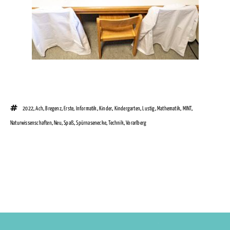
2022
,
Ach
,
Bregenz
,
Erste
,
Informatik
,
Kinder
,
Kindergarten
,
Lustig
,
Mathematik
,
MINT
,
Naturwissenschaften
,
Neu
,
Spaß
,
Spürnasenecke
,
Technik
,
Vorarlberg