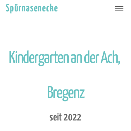
Spürnasenecke
K
i
n
d
e
r
g
a
r
t
e
n
a
n
d
e
r
A
c
h
,
B
r
e
g
e
n
z
s
e
i
t
2
0
2
2