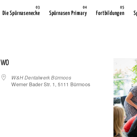
Die Spürnasenecke
Spürnasen Primary
Fortbildungen
S
WO
W&H Dentalwerk Bürmoos
Werner Bader Str. 1, 5111 Bürmoos
 Kalender
iCalendar