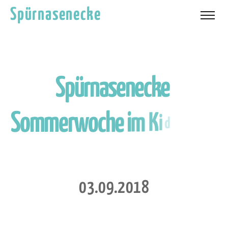
Spürnasenecke
S
p
ü
r
n
a
s
e
n
e
c
k
e
S
o
m
m
e
r
w
o
c
h
e
i
m
K
i
d
s
C
l
u
b
B
ü
r
m
o
o
s
0
3
.
0
9
.
2
0
1
8