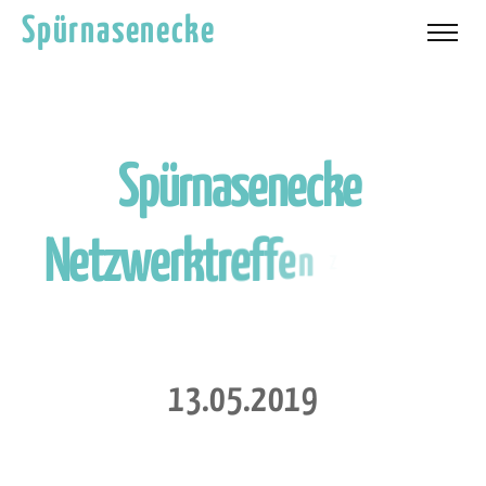
Spürnasenecke
S
p
ü
r
n
a
s
e
n
e
c
k
e
N
e
t
z
w
e
r
k
t
r
e
f
f
e
n
Z
e
l
l
a
m
S
e
e
1
3
.
0
5
.
2
0
1
9