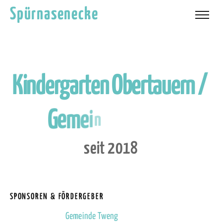
Spürnasenecke
K
i
n
d
e
r
g
a
r
t
e
n
O
b
e
r
t
a
u
e
r
n
/
G
e
m
e
i
n
d
e
s
e
i
t
2
0
1
8
SPONSOREN & FÖRDERGEBER
Gemeinde Tweng