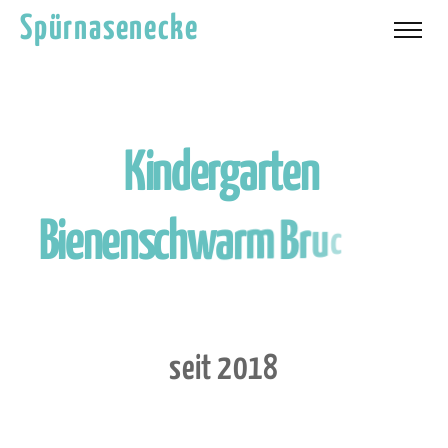
Spürnasenecke
K
i
n
d
e
r
g
a
r
t
e
n
B
i
e
n
e
n
s
c
h
w
a
r
m
B
r
u
c
k
a
n
d
e
r
s
e
i
t
2
0
1
8