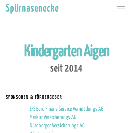
Spürnasenecke
K
i
n
d
e
r
g
a
r
t
e
n
A
i
g
e
n
s
e
i
t
2
0
1
4
SPONSOREN & FÖRDERGEBER
EFS Euro Finanz Service Vermittlungs AG
Merkur Versicherungs AG
Nürnberger Versicherungs AG