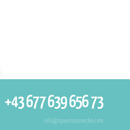
+43 677 639 656 73
info@spuernasenecke.com